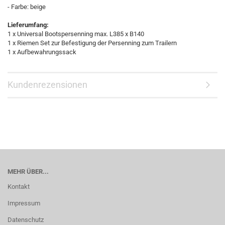
- Farbe: beige
Lieferumfang:
1 x Universal Bootspersenning max. L385 x B140
1 x Riemen Set zur Befestigung der Persenning zum Trailern
1 x Aufbewahrungssack
Kundenrezensionen
MEHR ÜBER...
Kontakt
Impressum
Datenschutz