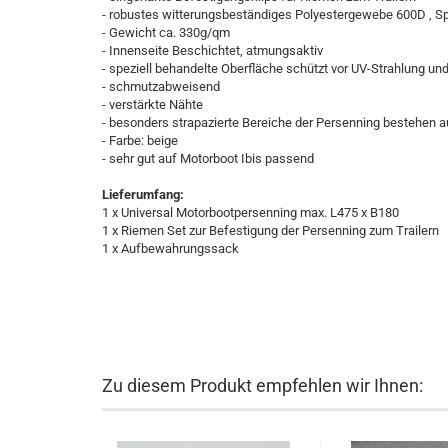
- robustes witterungsbeständiges Polyestergewebe 600D , Sp
- Gewicht ca. 330g/qm
- Innenseite Beschichtet, atmungsaktiv
- speziell behandelte Oberfläche schützt vor UV-Strahlung u
- schmutzabweisend
- verstärkte Nähte
- besonders strapazierte Bereiche der Persenning bestehen 
- Farbe: beige
- sehr gut auf Motorboot Ibis passend
Lieferumfang:
1 x Universal Motorbootpersenning max. L475 x B180
1 x Riemen Set zur Befestigung der Persenning zum Trailern
1 x Aufbewahrungssack
Zu diesem Produkt empfehlen wir Ihnen: