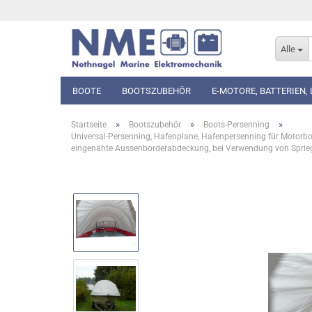
Alle
BOOTE
BOOTSZUBEHÖR
E-MOTORE, BATTERIEN,
»
»
»
Startseite
Bootszubehör
Boots-Persenning
Universal-Persenning, Hafenplane, Hafenpersenning für Motorb
eingenähte Aussenborderabdeckung, bei Verwendung von Spriege