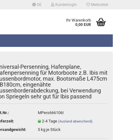
DE
Kundenlogin
Merkzettel
Ihr Warenkorb
0,00 EUR
niversal-Persenning, Hafenplane,
afenpersenning für Motorboote z.B. Ibis mit
ussenbordmotor, max. Bootsmaße L475cm
 B180cm, eingenähte
ussenborderabdeckung, bei Verwendung
erstellen
on Spriegeln sehr gut für Ibis passend
rt vergessen?
t.Nr.:
MPers666106I
eferzeit:
2-4 Tage
(Ausland abweichend)
rsandgewicht:
5
kg je Stück