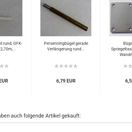
l rund, GFK-
Persenningbügel gerade
Büge
2,70m,...
Verlängerung rund...
Spriegeltas
Wandm
 EUR
6,79 EUR
6,
aben auch folgende Artikel gekauft: