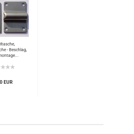
ltasche,
che - Beschlag,
ontage...
50 EUR