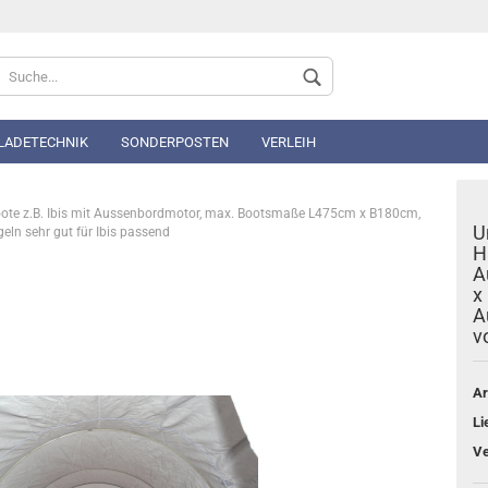
Sprache auswählen
 LADETECHNIK
SONDERPOSTEN
VERLEIH
oote z.B. Ibis mit Aussenbordmotor, max. Bootsmaße L475cm x B180cm,
U
ln sehr gut für Ibis passend
H
A
x
A
Konto 
v
Passwo
Ar
Li
Ve