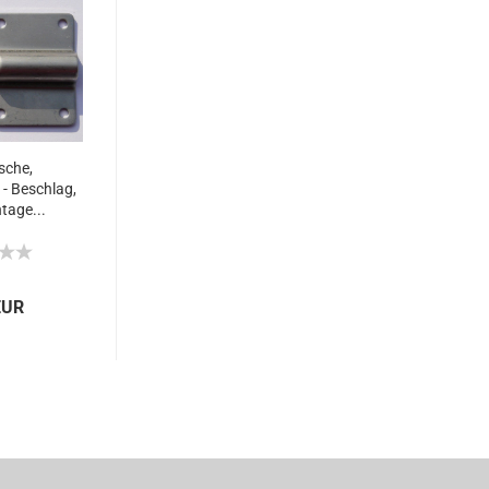
sche,
 - Beschlag,
age...
EUR