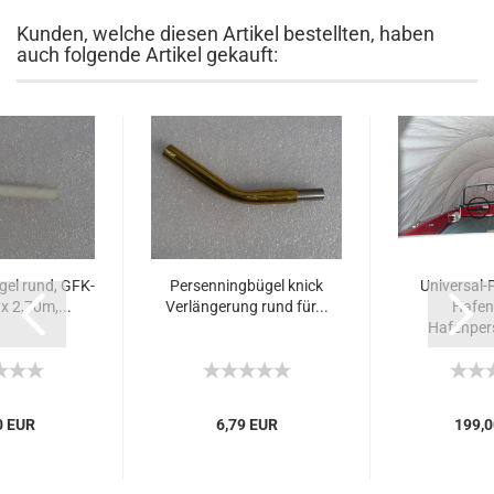
Kunden, welche diesen Artikel bestellten, haben
auch folgende Artikel gekauft:
el rund, GFK-
Persenningbügel knick
Universal-
 2,70m,...
Verlängerung rund für...
Hafen
Hafenpers
0 EUR
6,79 EUR
199,0