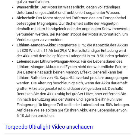
gut zu manövrieren.
Wasserdicht:
Der Motor ist wasserdicht, gegen vollständiges
Untertauchen geschützt und funktioniert sogar unter Wasser.
Sicherheit:
Der Motor stoppt bei Entfernen des am Ferngashebel
befestigten Magnetpins. Zur Sicherheit sollte der Magnetpin
deshalb mit dem Handgelenk oder der angelegten Schwimmweste
verbunden werden. Bei Kentern stoppt der Motor automatisch, um
Verletzungen zu vermeiden.
Lithium-Mangan-Akku:
Integriertes GPS; die Kapazität des Akkus
ist 320 Wh, d.h. 11 Ah bei 29,6 V. Bei vollständiger Entladung wird
der Akku mit dem beigefügten Ladegerät in ca. 8 Stunden geladen.
Lebensdauer Lithium-Mangan-Akku:
Für die Lebensdauer des
Lithium-Mangan-Akkus sind Zyklen nicht der wesentliche Faktor.
Die Batterie hat auch keinen Memory Effekt. Generell kann bei
Lithium-Batterien von 4% Kapazitätsverlust pro Jahr ausgegangen
werden. Die Alterung beschleunigt sich, wenn der Akku dauerhaft
großer Hitze ausgesetzt ist und dabei voll geladen ist. Deshalb:
Benutzen Sie den Akku ruhig bei großer Hitze, aber entfernen Sie
ihn nach Benutzung aus der Sonne und lagern Sie ihn kühl. Bei
Einlagerung für längere Zeit sollte der Ladestand ca. 50% betragen.
Auf diese Weise sollten Sie für Ihren Akku eine Lebensdauer von
6-10 Jahren erreichen.
Torqeedo Ultralight Video anschauen