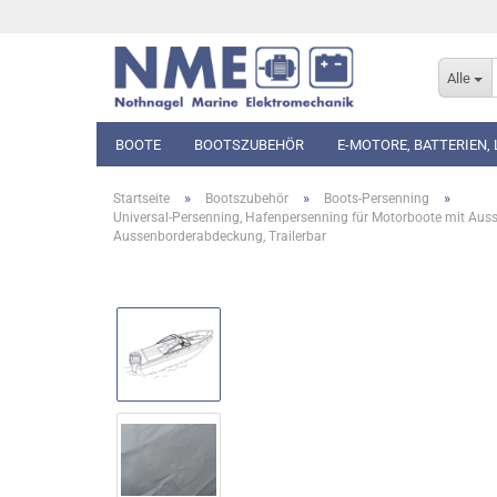
Alle
BOOTE
BOOTSZUBEHÖR
E-MOTORE, BATTERIEN,
»
»
»
Startseite
Bootszubehör
Boots-Persenning
Universal-Persenning, Hafenpersenning für Motorboote mit A
Aussenborderabdeckung, Trailerbar