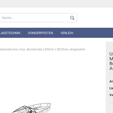
Sprache auswählen
 LADETECHNIK
SONDERPOSTEN
VERLEIH
ussenbordmotor, max. Bootsmaße L500cm x B220cm, eingenähte
U
M
B
A
Konto 
Passwo
Ar
Li
Ve