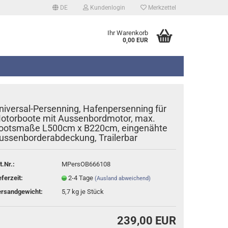
DE
Kundenlogin
Merkzettel
Ihr Warenkorb
0,00 EUR
niversal-Persenning, Hafenpersenning für
otorboote mit Aussenbordmotor, max.
ootsmaße L500cm x B220cm, eingenähte
ussenborderabdeckung, Trailerbar
erstellen
rt vergessen?
t.Nr.:
MPersOB666108
eferzeit:
2-4 Tage
(Ausland abweichend)
rsandgewicht:
5,7
kg je Stück
239,00 EUR