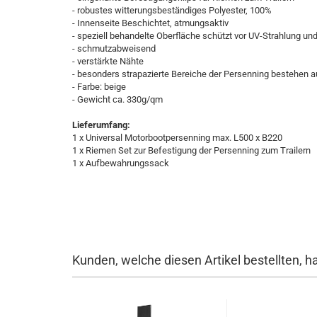
- robustes witterungsbeständiges Polyester, 100%
- Innenseite Beschichtet, atmungsaktiv
- speziell behandelte Oberfläche schützt vor UV-Strahlung u
- schmutzabweisend
- verstärkte Nähte
- besonders strapazierte Bereiche der Persenning bestehen 
- Farbe: beige
- Gewicht ca. 330g/qm
Lieferumfang:
1 x Universal Motorbootpersenning max. L500 x B220
1 x Riemen Set zur Befestigung der Persenning zum Trailern
1 x Aufbewahrungssack
Kunden, welche diesen Artikel bestellten, h