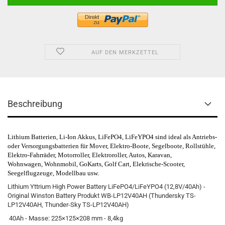
AUF DEN MERKZETTEL
Beschreibung
Lithium Batterien, Li-Ion Akkus, LiFePO4, LiFeYPO4 sind ideal als Antriebs-
oder Versorgungsbatterien für
Mover, Elektro-Boote, Segelboote,
Rollstühle,
Elektro-Fahrräder,
Motorroller,
Elektroroller,
Autos, Karavan,
Wohnwagen, Wohnmobil, GoKarts, Golf Cart, Elekrische-Scooter,
Seegelflugzeuge,
Modellbau
usw.
Lithium
Yttrium
High
Power Battery
LiFePO4/LiFeYPO4
(
12,8V/40Ah
) -
Original
Winston
Battery
Produkt
WB-
LP12V40AH
(
Thundersky
TS-
LP12V40AH
, Thunder
-Sky
TS-
LP12V40AH
)
40Ah - Masse: 225×125×208 mm - 8,4kg