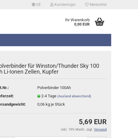
DE
Kundenlogin
Merkzettel
Ihr Warenkorb
0,00 EUR
olverbinder für Winston/Thunder Sky 100
h Li-Ionen Zellen, Kupfer
t.Nr.:
Polverbinder 100Ah
erstellen
eferzeit:
2-4 Tage
(Ausland abweichend)
rt vergessen?
rsandgewicht:
0,06
kg je Stück
5,69 EUR
inkl. 19% MwSt. zzgl.
Versand