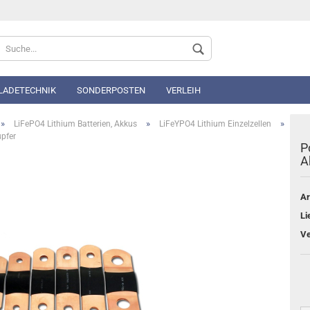
Sprache auswählen
 LADETECHNIK
SONDERPOSTEN
VERLEIH
»
»
»
LiFePO4 Lithium Batterien, Akkus
LiFeYPO4 Lithium Einzelzellen
upfer
P
A
Ar
Konto 
Li
Passwo
Ve