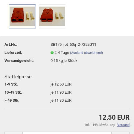
Art.Nr.:
SB175_rot_50q_2-7252G11
Lieferzeit:
2-4 Tage
(Ausland abweichend)
Versandgewicht:
0,15
kg je Stück
Staffelpreise
1-9 Stk.
je 12,50 EUR
10-49 Stk.
je 11,90 EUR
> 49 Stk.
je 11,30 EUR
12,50 EUR
inkl. 19% MwSt. zzgl.
Versand