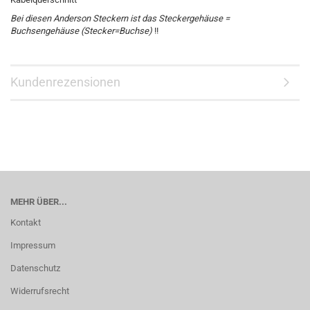
Bei diesen Anderson Steckern ist das Steckergehäuse =
Buchsengehäuse (Stecker=Buchse)
!!
Kundenrezensionen
MEHR ÜBER...
Kontakt
Impressum
Datenschutz
Widerrufsrecht