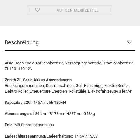
AUF DEN MERKZETTEL
Beschreibung
AGM Deep Cycle Antriebsbatterie, Versorgungsbatterie, Tractionsbatterie
ZL1201110 12V
Zenith ZL-Serie Akkus
Anwendungen:
Reinigungsmaschinen, Kehrmaschinen, Golf Fahrzeuge, Elektro Boote,
Elektro Roller, Erneuerbare Energien, Rollstühle, Elektrofahrzeuge aller Art
Kapazität:
c20h 145Ah c5h 120AH
Abmessungen:
L344mm B173mm H287mm G43kg
Pole
: M8 Schraubanschluss
Ladeschlussspannung/Ladeerhaltung:
14,6V / 13,5V