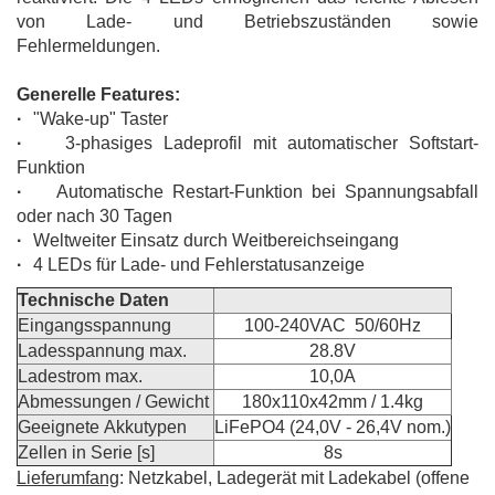
von Lade- und Betriebszuständen sowie
Fehlermeldungen.
Generelle Features:
·
"Wake-up" Taster
·
3-phasiges Ladeprofil mit automatischer Softstart-
Funktion
·
Automatische
Restart-Funktion bei Spannungsabfall
oder nach 30 Tagen
·
Weltweiter Einsatz durch Weitbereichseingang
·
4 LEDs für Lade- und Fehlerstatusanzeige
Technische Daten
Eingangsspannung
100-240VAC 50/60Hz
Ladesspannung max.
28.8V
Ladestrom max.
10,0A
Abmessungen / Gewicht
180x110x42mm / 1.4kg
Geeignete Akkutypen
LiFePO4 (24,0V - 26,4V nom.)
Zellen in Serie [s]
8s
Lieferumfang
: Netzkabel, Ladegerät mit Ladekabel (offene