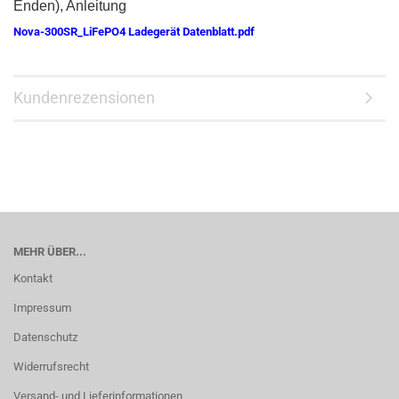
Enden), Anleitung
Nova-300SR_LiFePO4 Ladegerät Datenblatt.pdf
Kundenrezensionen
MEHR ÜBER...
Kontakt
Impressum
Datenschutz
Widerrufsrecht
Versand- und Lieferinformationen