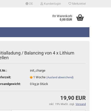
DE
Kundenlogin
Merkzettel
Ihr Warenkorb
0,00 EUR
nitialladung / Balancing von 4 x Lithium
ellen
t.Nr.:
init_charge
erstellen
eferzeit:
1 Woche
(Ausland abweichend)
rt vergessen?
rsandgewicht:
0
kg je Stück
19,90 EUR
inkl. 19% MwSt. zzgl.
Versand