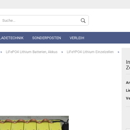
Sprache auswählen
 LADETECHNIK
SONDERPOSTEN
VERLEIH
»
»
»
LiFePO4 Lithium Batterien, Akkus
LiFeYPO4 Lithium Einzelzellen
I
Z
Ar
Konto 
Li
Passwo
Ve