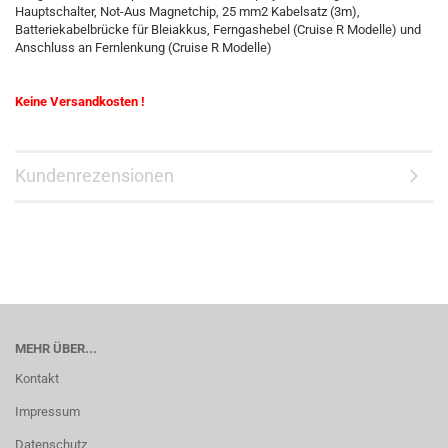
Hauptschalter, Not-Aus Magnetchip, 25 mm2 Kabelsatz (3m),
Batteriekabelbrücke für Bleiakkus, Ferngashebel (Cruise R Modelle) und
Anschluss an Fernlenkung (Cruise R Modelle)
Keine Versandkosten !
Kundenrezensionen
MEHR ÜBER...
Kontakt
Impressum
Datenschutz