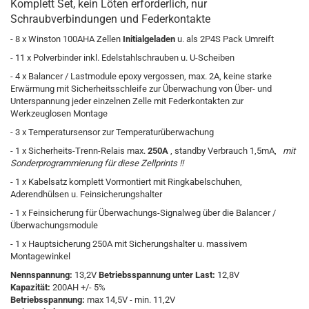
Komplett Set, kein Löten erforderlich, nur
Schraubverbindungen und Federkontakte
- 8 x Winston 100AHA Zellen
Initialgeladen
u. als 2P4S Pack Umreift
- 11 x Polverbinder inkl. Edelstahlschrauben u. U-Scheiben
- 4 x Balancer / Lastmodule epoxy vergossen, max. 2A, keine starke
Erwärmung mit
Sicherheitsschleife zur Überwachung von Über- und
Unterspannung jeder einzelnen Zelle mit Federkontakten zur
Werkzeuglosen Montage
- 3 x Temperatursensor zur Temperaturüberwachung
- 1 x Sicherheits-Trenn-Relais max.
250A
, standby Verbrauch 1,5mA,
mit
Sonderprogrammierung für diese Zellprints !!
- 1 x Kabelsatz komplett Vormontiert mit Ringkabelschuhen,
Aderendhülsen u. Feinsicherungshalter
- 1 x Feinsicherung für Überwachungs-Signalweg über die Balancer /
Überwachungsmodule
- 1 x Hauptsicherung 250A mit Sicherungshalter u. massivem
Montagewinkel
Nennspannung
:
13,2V
Betriebsspannung
unter Last:
12,8V
Kapazität:
200
AH +/- 5%
Betriebsspannung:
max
14,5V
-
min.
11,2V