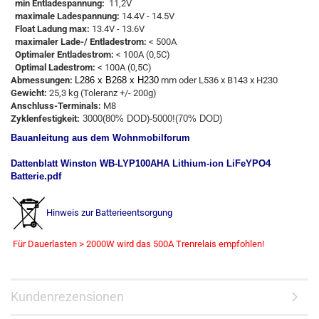
min Entlade
s
pannung
:
11,2V
maximale Ladespannung:
14.4V - 14.5V
Float Ladung max:
13.4V - 13.6V
maximaler Lade-/ Entladestrom:
< 500A
Optimaler
Entladestrom
:
< 100A
(
0,5C
)
Optimal
Ladestrom
:
<
100A
(0,5C
)
Abmessungen
:
L286 x B268 x H230
mm oder L536 x B143 x H230
Gewicht:
25,3 kg
(Toleranz +/- 200g)
Anschluss-Terminals
:
M8
Zyklenfestigkeit:
3000(80% DOD)-5000!(70% DOD)
Bauanleitung aus dem Wohnmobilforum
Dattenblatt Winston WB-LYP100AHA Lithium-ion LiFeYPO4
Batterie.pdf
Hinweis zur Batterieentsorgung
Für Dauerlasten > 2000W wird das 500A Trenrelais empfohlen!
Kundenrezensionen