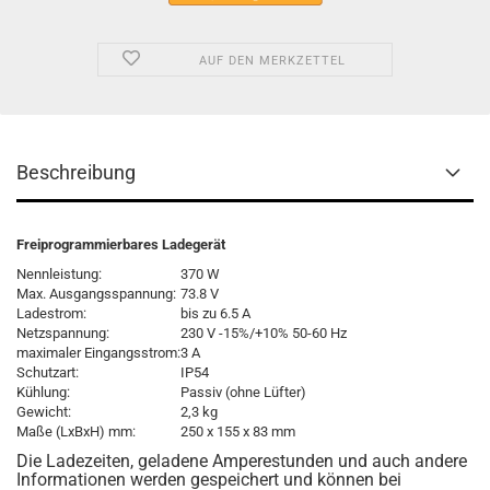
AUF DEN MERKZETTEL
Beschreibung
Freiprogrammierbares Ladegerät
Nennleistung:
370 W
Max. Ausgangsspannung:
73.8 V
Ladestrom:
bis zu 6.5 A
Netzspannung:
230 V -15%/+10% 50-60 Hz
maximaler Eingangsstrom:
3 A
Schutzart:
IP54
Kühlung:
Passiv (ohne Lüfter)
Gewicht:
2,3 kg
Maße (LxBxH) mm:
250 x 155 x 83 mm
Die Ladezeiten, geladene Amperestunden und auch andere
Informationen werden gespeichert und können bei