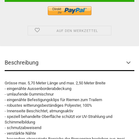
AUF DEN MERKZETTEL
Beschreibung
Grösse max. 5,70 Meter Länge und max. 2,50 Meter Breite
- eingenähte Aussenborderabdeckung
- umlaufende Gummischnur
- eingenähte Befestigungsklips für Riemen zum Trailern
- robustes witterungsbeständiges Polyester, 100%
- Innenseite Beschichtet, atmungsaktiv
- speziell behandelte Oberfläche schützt vor UV-Strahlung und
Schimmelbildung
- schmutzabweisend
- verstärkte Nähte
- besonders strapazierte Bereiche der Persenning bestehen aus zwei