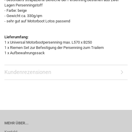
Lagen Persenningstoff
- Farbe: beige
- Gewicht ca. 330g/qm
- sehr gut auf Motorboot Lotos passend
Lieferumfang:
1 x Universal Motorbootpersenning max. L570 x B250
1 x Riemen Set zur Befestigung der Persenning zum Trailern
1 x Aufbewahrungssack
Kundenrezensionen
MEHR ÜBER...
Kontakt