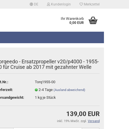
DE
Kundenlogin
Merkzettel
Ihr Warenkorb
0,00 EUR
orqeedo - Ersatzpropeller v20/p4000 - 1955-
0 für Cruise ab 2017 mit gezahnter Welle
t.Nr.:
Torq1955-00
erstellen
eferzeit:
2-4 Tage
(Ausland abweichend)
rt vergessen?
rsandgewicht:
1
kg je Stück
139,00 EUR
inkl. 19% MwSt. zzgl.
Versand