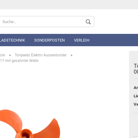
Sprache auswählen
 LADETECHNIK
SONDERPOSTEN
VERLEIH
»
»
ore
Torqeedo Elektro Aussenborder
017 mit gezahnter Welle
T
0
Ar
Konto 
Li
Passwo
Ve