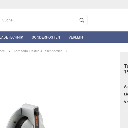
Sprache auswählen
 LADETECHNIK
SONDERPOSTEN
VERLEIH
»
»
ore
Torqeedo Elektro Aussenborder
T
1
Konto 
Ar
Passwo
Li
Ve