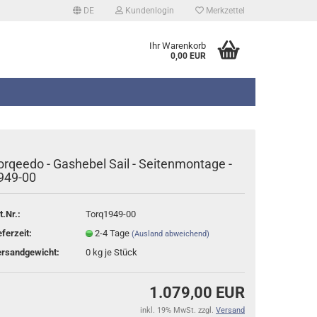
DE
Kundenlogin
Merkzettel
Ihr Warenkorb
0,00 EUR
orqeedo - Gashebel Sail - Seitenmontage -
949-00
erstellen
t.Nr.:
Torq1949-00
rt vergessen?
eferzeit:
2-4 Tage
(Ausland abweichend)
rsandgewicht:
0
kg je Stück
1.079,00 EUR
inkl. 19% MwSt. zzgl.
Versand