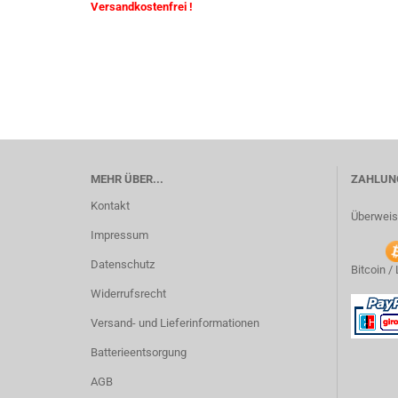
Versandkostenfrei !
MEHR ÜBER...
ZAHLUNG
Kontakt
Überweis
Impressum
Datenschutz
Bitcoin /
Widerrufsrecht
Versand- und Lieferinformationen
Batterieentsorgung
AGB