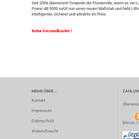
Seit 2006 übernimmt Torqeedo die Pionierrolle, wenn es um Li
Power 48-5000 setzt nun einen neuen Maßstab und hebt Lithiu
intelligenter, sicherer und attraktiv im Preis.
Keine Versandkosten !
MEHR ÜBER...
ZAHLUNG
Kontakt
Überweis
Impressum
Datenschutz
Bitcoin /
Widerrufsrecht