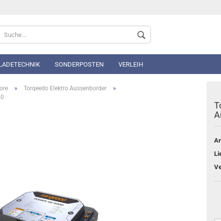
Sprache auswählen
 LADETECHNIK
SONDERPOSTEN
VERLEIH
»
»
ore
Torqeedo Elektro Aussenborder
00
T
A
Ar
Konto 
Li
Passwo
Ve