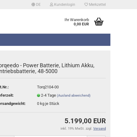
DE
Kundenlogin
Merkzettel
Ihr Warenkorb
0,00 EUR
orqeedo - Power Batterie, Lithium Akku,
ntriebsbatterie, 48-5000
t.Nr.:
Torq2104-00
erstellen
eferzeit:
2-4 Tage
(Ausland abweichend)
rt vergessen?
rsandgewicht:
0
kg je Stück
5.199,00 EUR
inkl. 19% MwSt. zzgl.
Versand