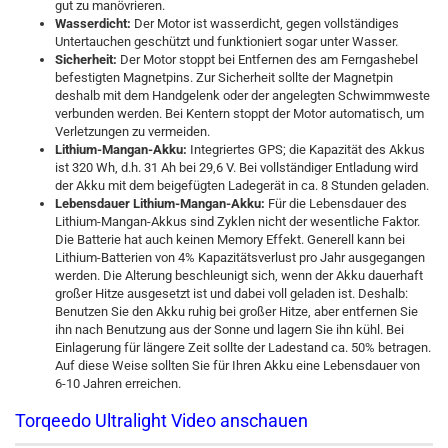
gut zu manövrieren.
Wasserdicht:
Der Motor ist wasserdicht, gegen vollständiges
Untertauchen geschützt und funktioniert sogar unter Wasser.
Sicherheit:
Der Motor stoppt bei Entfernen des am Ferngashebel
befestigten Magnetpins. Zur Sicherheit sollte der Magnetpin
deshalb mit dem Handgelenk oder der angelegten Schwimmweste
verbunden werden. Bei Kentern stoppt der Motor automatisch, um
Verletzungen zu vermeiden.
Lithium-Mangan-Akku:
Integriertes GPS; die Kapazität des Akkus
ist 320 Wh, d.h. 31 Ah bei 29,6 V. Bei vollständiger Entladung wird
der Akku mit dem beigefügten Ladegerät in ca. 8 Stunden geladen.
Lebensdauer Lithium-Mangan-Akku:
Für die Lebensdauer des
Lithium-Mangan-Akkus sind Zyklen nicht der wesentliche Faktor.
Die Batterie hat auch keinen Memory Effekt. Generell kann bei
Lithium-Batterien von 4% Kapazitätsverlust pro Jahr ausgegangen
werden. Die Alterung beschleunigt sich, wenn der Akku dauerhaft
großer Hitze ausgesetzt ist und dabei voll geladen ist. Deshalb:
Benutzen Sie den Akku ruhig bei großer Hitze, aber entfernen Sie
ihn nach Benutzung aus der Sonne und lagern Sie ihn kühl. Bei
Einlagerung für längere Zeit sollte der Ladestand ca. 50% betragen.
Auf diese Weise sollten Sie für Ihren Akku eine Lebensdauer von
6-10 Jahren erreichen.
Torqeedo Ultralight Video anschauen