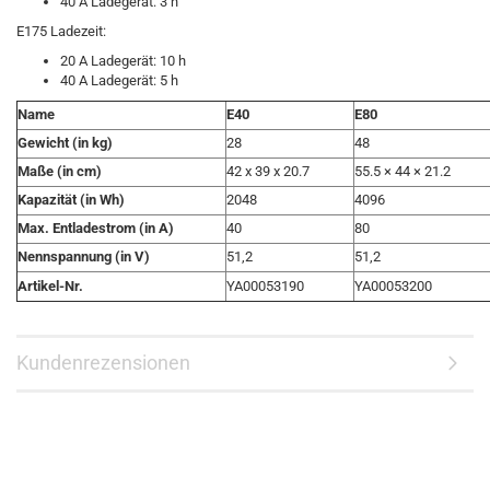
40 A Ladegerät: 3 h
E175 Ladezeit:
20 A Ladegerät: 10 h
40 A Ladegerät: 5 h
Name
E40
E80
Gewicht (in kg)
28
48
Maße (in cm)
42 x 39 x 20.7
55.5 × 44 × 21.2
Kapazität (in Wh)
2048
4096
Max. Entladestrom (in A)
40
80
Nennspannung (in V)
51,2
51,2
Artikel-Nr.
YA00053190
YA00053200
Kundenrezensionen