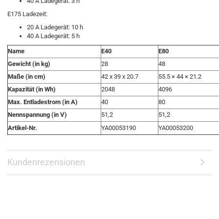
40 A Ladegerät: 3 h
E175 Ladezeit:
20 A Ladegerät: 10 h
40 A Ladegerät: 5 h
Name
E40
E80
Gewicht (in kg)
28
48
Maße (in cm)
42 x 39 x 20.7
55.5 × 44 × 21.2
Kapazität (in Wh)
2048
4096
Max. Entladestrom (in A)
40
80
Nennspannung (in V)
51,2
51,2
Artikel-Nr.
YA00053190
YA00053200
Kundenrezensionen