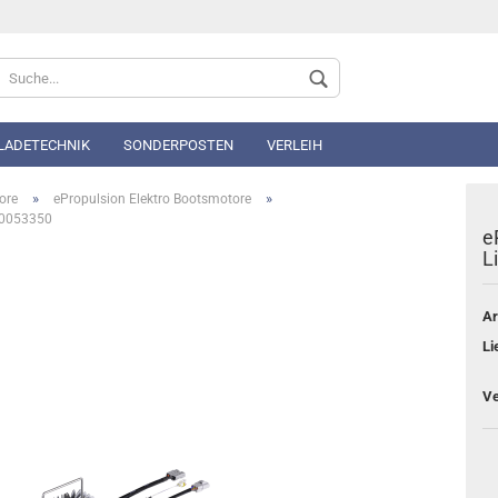
Sprache auswählen
 LADETECHNIK
SONDERPOSTEN
VERLEIH
»
»
ore
ePropulsion Elektro Bootsmotore
A00053350
e
L
Ar
Konto 
Li
Passwo
Ve