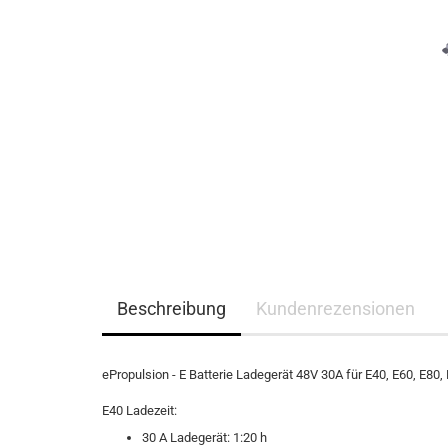
Beschreibung
Kundenrezensionen
ePropulsion - E Batterie Ladegerät 48V 30A für E40, E60, E80
E40 Ladezeit:
30 A Ladegerät: 1:20 h