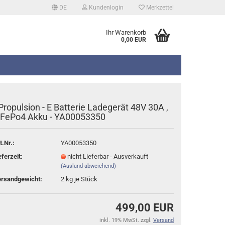
DE
Kundenlogin
Merkzettel
Ihr Warenkorb
0,00 EUR
Propulsion - E Batterie Ladegerät 48V 30A ,
iFePo4 Akku - YA00053350
t.Nr.:
YA00053350
erstellen
eferzeit:
nicht Lieferbar - Ausverkauft
rt vergessen?
(Ausland abweichend)
rsandgewicht:
2
kg je Stück
499,00 EUR
inkl. 19% MwSt. zzgl.
Versand