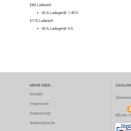
E80 Ladezeit:
30 A Ladegerät: 1:40 h
E175 Ladezeit:
30 A Ladegerät: 6 h
MEHR ÜBER...
ZAHLUNG
Kontakt
Überweis
Impressum
Datenschutz
Bitcoin /
Widerrufsrecht