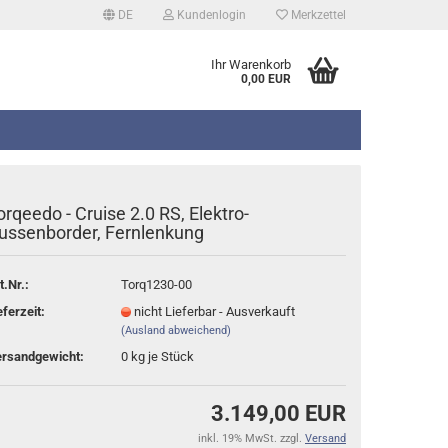
DE
Kundenlogin
Merkzettel
Ihr Warenkorb
0,00 EUR
orqeedo - Cruise 2.0 RS, Elektro-
ussenborder, Fernlenkung
t.Nr.:
Torq1230-00
erstellen
eferzeit:
nicht Lieferbar - Ausverkauft
rt vergessen?
(Ausland abweichend)
rsandgewicht:
0
kg je Stück
3.149,00 EUR
inkl. 19% MwSt. zzgl.
Versand