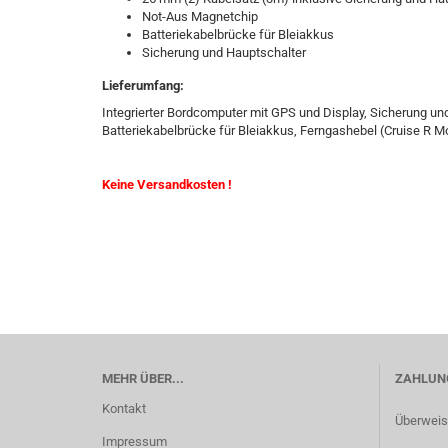
Not-Aus Magnetchip
Batteriekabelbrücke für Bleiakkus
Sicherung und Hauptschalter
Lieferumfang:
Integrierter Bordcomputer mit GPS und Display, Sicherung u
Batteriekabelbrücke für Bleiakkus, Ferngashebel (Cruise R M
Keine Versandkosten !
MEHR ÜBER...
ZAHLUNG
Kontakt
Überweis
Impressum