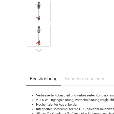
Beschreibung
Kundenrezensionen
Verbesserte Robustheit und verbesserter Korrosionss
2.000 W Eingangsleistung, Vortriebsleistung vergleic
Hocheffizienter Außenborder
Integrierter Bordcomputer mit GPS-basierter Reichwe
25 mm (2) Kabelsatz (3m) inklusive Sicherung und Ha