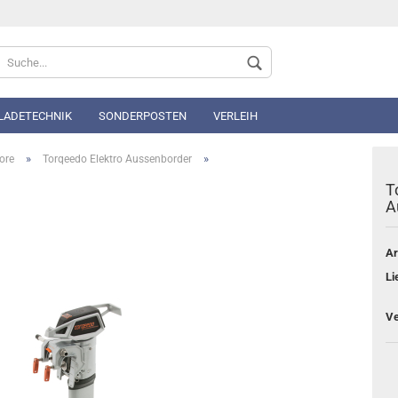
Sprache auswählen
 LADETECHNIK
SONDERPOSTEN
VERLEIH
»
»
ore
Torqeedo Elektro Aussenborder
T
A
Ar
Konto 
Li
Passwo
Ve