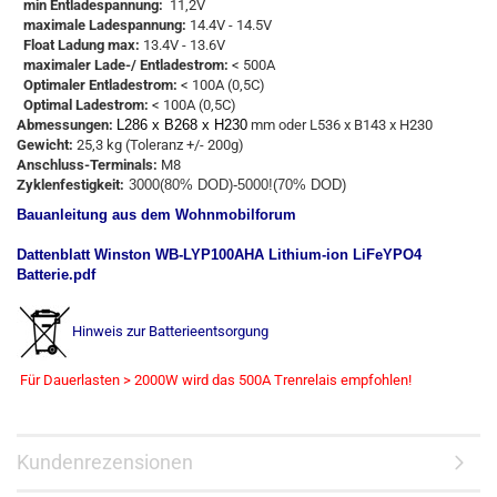
min Entlade
s
pannung
:
11,2V
maximale Ladespannung:
14.4V - 14.5V
Float Ladung max:
13.4V - 13.6V
maximaler Lade-/ Entladestrom:
< 500A
Optimaler
Entladestrom
:
< 100A
(
0,5C
)
Optimal
Ladestrom
:
<
100A
(0,5C
)
Abmessungen
:
L286 x B268 x H230
mm oder L536 x B143 x H230
Gewicht:
25,3 kg
(Toleranz +/- 200g)
Anschluss-Terminals
:
M8
Zyklenfestigkeit:
3000(80% DOD)-5000!(70% DOD)
Bauanleitung aus dem Wohnmobilforum
Dattenblatt Winston WB-LYP100AHA Lithium-ion LiFeYPO4
Batterie.pdf
Hinweis zur Batterieentsorgung
Für Dauerlasten > 2000W wird das 500A Trenrelais empfohlen!
Kundenrezensionen