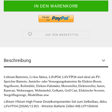
AUF DEN MERKZETTEL
Beschreibung
Lithium Batterien, Li-Ion Akkus, LiFePO4, LiFeYPO4 sind ideal als PV-
Speicher Batterie, Antriebs- oder Versorgungsbatterien für
Elektro-Boote,
Segelboote,
Rollstühle,
Elektro-Fahrräder,
Motorroller,
Elektroroller,
Autos,
Karavan, Wohnwagen, Wohnmobil, GoKarts, Golf Cart, Elekrische-Scooter,
Seegelflugzeuge,
Modellbau
usw.
Lithium
Yttrium
High
Power Einzelkomponenten Set zum Selbstbau, Akku
LiFeYPO4
(
200Ah/12.8V
) -
Winston
Batterie
Zellen
WB-
LYP100AHA