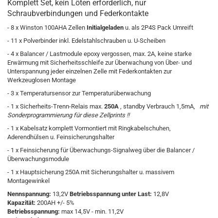
Komplett Set, kein Löten erforderlich, nur
Schraubverbindungen und Federkontakte
- 8 x Winston 100AHA Zellen
Initialgeladen
u. als 2P4S Pack Umreift
- 11 x Polverbinder inkl. Edelstahlschrauben u. U-Scheiben
- 4 x Balancer / Lastmodule epoxy vergossen, max. 2A, keine starke
Erwärmung mit
Sicherheitsschleife zur Überwachung von Über- und
Unterspannung jeder einzelnen Zelle mit Federkontakten zur
Werkzeuglosen Montage
- 3 x Temperatursensor zur Temperaturüberwachung
- 1 x Sicherheits-Trenn-Relais max.
250A
, standby Verbrauch 1,5mA,
mit
Sonderprogrammierung für diese Zellprints !!
- 1 x Kabelsatz komplett Vormontiert mit Ringkabelschuhen,
Aderendhülsen u. Feinsicherungshalter
- 1 x Feinsicherung für Überwachungs-Signalweg über die Balancer /
Überwachungsmodule
- 1 x Hauptsicherung 250A mit Sicherungshalter u. massivem
Montagewinkel
Nennspannung
:
13,2V
Betriebsspannung
unter Last:
12,8V
Kapazität:
200
AH +/- 5%
Betriebsspannung:
max
14,5V
-
min.
11,2V