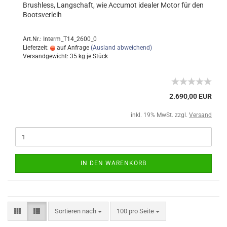
Brushless, Langschaft, wie Accumot idealer Motor für den
Bootsverleih
Art.Nr.: Interm_T14_2600_0
Lieferzeit:
auf Anfrage
(Ausland abweichend)
Versandgewicht:
35
kg je Stück
2.690,00 EUR
inkl. 19% MwSt. zzgl.
Versand
IN DEN WARENKORB
Sortieren nach
100 pro Seite