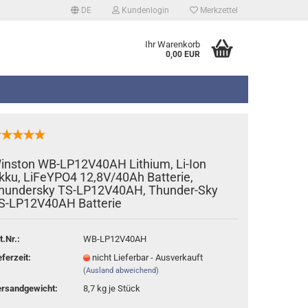
DE
Kundenlogin
Merkzettel
Ihr Warenkorb
0,00 EUR
inston WB-LP12V40AH Lithium, Li-Ion
kku, LiFeYPO4 12,8V/40Ah Batterie,
hundersky TS-LP12V40AH, Thunder-Sky
erstellen
S-LP12V40AH Batterie
rt vergessen?
t.Nr.:
WB-LP12V40AH
eferzeit:
nicht Lieferbar - Ausverkauft
(Ausland abweichend)
rsandgewicht:
8,7
kg je Stück