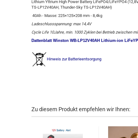
Lithium
Yttrium
High
Power Battery
LiFePO4/LiFeYPO4
(
12,8
TS-
LP12V40AH
, Thunder
-Sky
TS-
LP12V40AH
)
40Ah - Masse: 225×125×208 mm - 8,4kg
Ladeschlussspannung: max 14,4V
Cycle Life 10Jahre, min. 1000 Zyklen bei Betrieb zwischen m
Dattenblatt Winston WB-LP12V40AH Lithium-ion LiFeYPO
Hinweis zur Batterieentsorgung
Zu diesem Produkt empfehlen wir Ihnen: