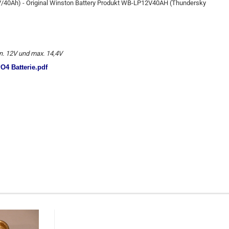
V/40Ah
) - Original
Winston
Battery
Produkt
WB-
LP12V40AH
(
Thundersky
in. 12V und max. 14,4V
4 Batterie.pdf