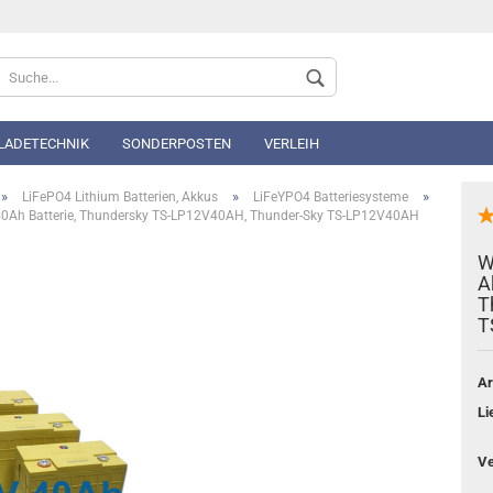
Sprache auswählen
 LADETECHNIK
SONDERPOSTEN
VERLEIH
»
»
»
LiFePO4 Lithium Batterien, Akkus
LiFeYPO4 Batteriesysteme
40Ah Batterie, Thundersky TS-LP12V40AH, Thunder-Sky TS-LP12V40AH
W
A
T
Konto 
T
Passwo
Ar
Li
Ve