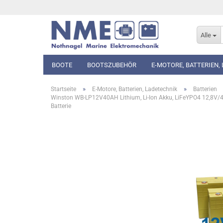
Alle
BOOTE
BOOTSZUBEHÖR
E-MOTORE, BATTERIEN,
»
»
Startseite
E-Motore, Batterien, Ladetechnik
Batterien
Winston WB-LP12V40AH Lithium, Li-Ion Akku, LiFeYPO4 12,8V/
Batterie