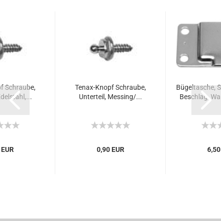
f Schraube,
Tenax-Knopf Schraube,
Bügeltasche, S
delstahl,...
Unterteil, Messing/...
Beschlag, Wa
 EUR
0,90 EUR
6,50