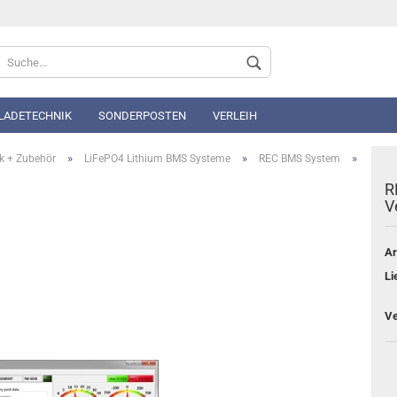
Sprache auswählen
 LADETECHNIK
SONDERPOSTEN
VERLEIH
»
»
»
k + Zubehör
LiFePO4 Lithium BMS Systeme
REC BMS System
R
V
Ar
Konto 
Li
Passwo
Ve