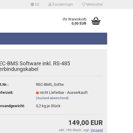
DE
Kundenlogin
Merkzettel
Ihr Warenkorb
0,00 EUR
EC-BMS Software inkl. RS-485
erbindungskabel
t.Nr.:
REC-BMS_Softw
erstellen
eferzeit:
nicht Lieferbar - Ausverkauft
rt vergessen?
(Ausland abweichend)
rsandgewicht:
0,2
kg je Stück
149,00 EUR
inkl. 19% MwSt. zzgl.
Versand