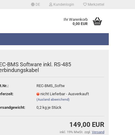
DE
Kundenlogin
Merkzettel
Ihr Warenkorb
0,00 EUR
EC-BMS Software inkl. RS-485
erbindungskabel
t.Nr.:
REC-BMS_Softw
erstellen
eferzeit:
nicht Lieferbar - Ausverkauft
rt vergessen?
(Ausland abweichend)
rsandgewicht:
0,2
kg je Stück
149,00 EUR
inkl. 19% MwSt. zzgl.
Versand