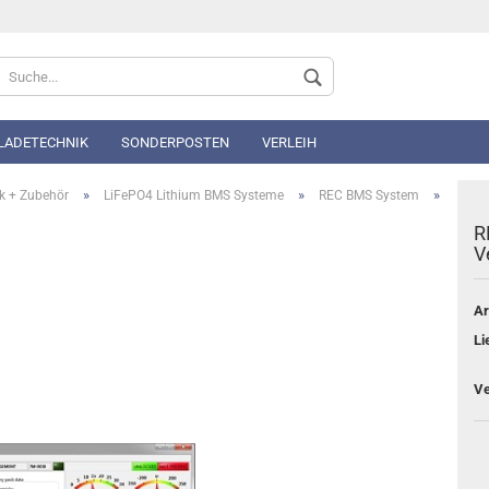
Sprache auswählen
 LADETECHNIK
SONDERPOSTEN
VERLEIH
»
»
»
k + Zubehör
LiFePO4 Lithium BMS Systeme
REC BMS System
R
V
Ar
Konto 
Li
Passwo
Ve