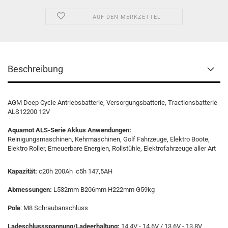
AUF DEN MERKZETTEL
Beschreibung
AGM Deep Cycle Antriebsbatterie, Versorgungsbatterie, Tractionsbatterie
ALS12200 12V
Aquamot ALS-Serie Akkus
Anwendungen:
Reinigungsmaschinen, Kehrmaschinen, Golf Fahrzeuge, Elektro Boote,
Elektro Roller, Erneuerbare Energien, Rollstühle, Elektrofahrzeuge aller Art
Kapazität:
c20h 200Ah c5h 147,5AH
Abmessungen:
L532mm B206mm H222mm G59kg
Pole
: M8 Schraubanschluss
Ladeschlussspannung/Ladeerhaltung:
14.4V - 14.6V
/
13.6V - 13.8V