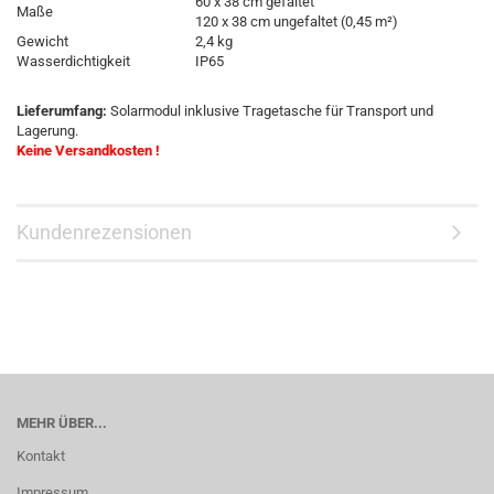
60 x 38 cm gefaltet
Maße
120 x 38 cm ungefaltet (0,45 m²)
Gewicht
2,4 kg
Wasserdichtigkeit
IP65
Lieferumfang:
Solarmodul inklusive Tragetasche für Transport und
Lagerung.
Keine Versandkosten !
Kundenrezensionen
MEHR ÜBER...
Kontakt
Impressum