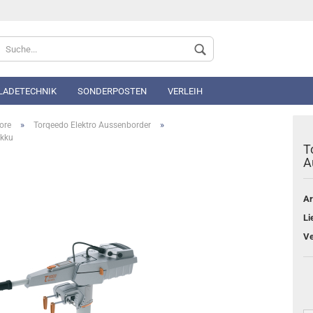
Sprache auswählen
 LADETECHNIK
SONDERPOSTEN
VERLEIH
»
»
ore
Torqeedo Elektro Aussenborder
Akku
T
A
Ar
Konto 
Li
Passwo
Ve