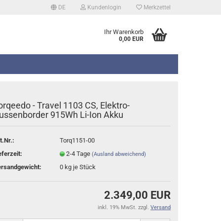
DE
Kundenlogin
Merkzettel
Ihr Warenkorb
0,00 EUR
orqeedo - Travel 1103 CS, Elektro-
ussenborder 915Wh Li-Ion Akku
t.Nr.:
Torq1151-00
erstellen
eferzeit:
2-4 Tage
(Ausland abweichend)
rt vergessen?
rsandgewicht:
0
kg je Stück
2.349,00 EUR
inkl. 19% MwSt. zzgl.
Versand