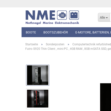
Alle
BOOTE
BOOTSZUBEHÖR
E-MOTORE, BATTERIEN,
»
»
Startseite
Sonderposten
Computertechnik refurbishe
Futro S920 Thin Client , mini-PC , 4GB RAM , 8GB mSATA SSD, ge