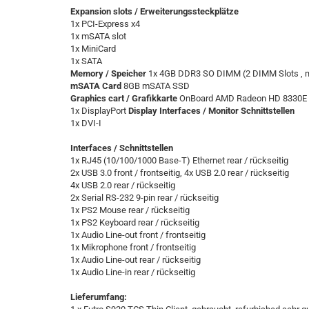
Expansion slots / Erweiterungssteckplätze
1x PCI-Express x4
1x mSATA slot
1x MiniCard
1x SATA
Memory / Speicher
1x 4GB DDR3 SO DIMM (2 DIMM Slots , m
mSATA Card
8GB mSATA SSD
Graphics cart / Grafikkarte
OnBoard AMD Radeon HD 8330E
1x DisplayPort
Display Interfaces / Monitor Schnittstellen
1x DVI-I
Interfaces / Schnittstellen
1x RJ45 (10/100/1000 Base-T) Ethernet rear / rückseitig
2x USB 3.0 front / frontseitig, 4x USB 2.0 rear / rückseitig
4x USB 2.0 rear / rückseitig
2x Serial RS-232 9-pin rear / rückseitig
1x PS2 Mouse rear / rückseitig
1x PS2 Keyboard rear / rückseitig
1x Audio Line-out front / frontseitig
1x Mikrophone front / frontseitig
1x Audio Line-out rear / rückseitig
1x Audio Line-in rear / rückseitig
Lieferumfang: