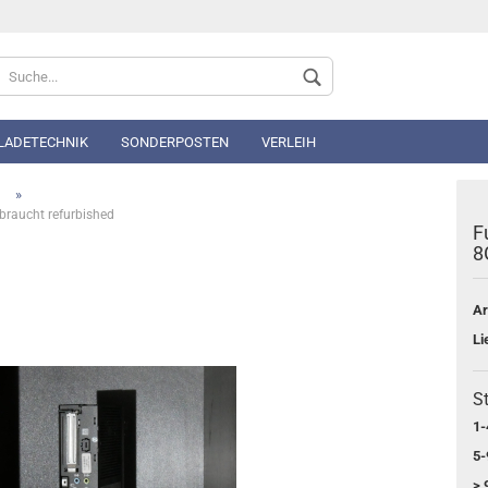
Sprache auswählen
 LADETECHNIK
SONDERPOSTEN
VERLEIH
»
d
braucht refurbished
F
8
Ar
Konto 
Li
Passwo
St
1-
5-
> 