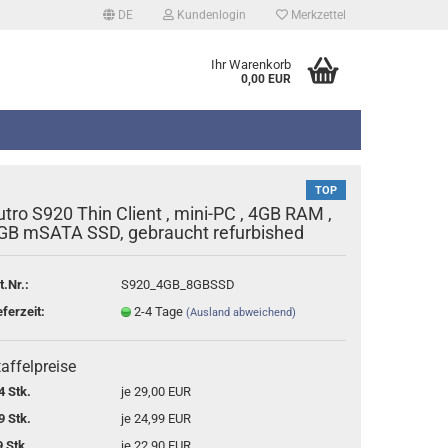
DE
Kundenlogin
Merkzettel
Ihr Warenkorb
0,00 EUR
TOP
utro S920 Thin Client , mini-PC , 4GB RAM ,
GB mSATA SSD, gebraucht refurbished
t.Nr.:
S920_4GB_8GBSSD
erstellen
eferzeit:
2-4 Tage
(Ausland abweichend)
rt vergessen?
affelpreise
4 Stk.
je 29,00 EUR
9 Stk.
je 24,99 EUR
9 Stk.
je 22,90 EUR