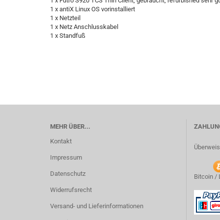
1 x Futro S920 TCS Thin Client, gebraucht, refurbished sehr g
1 x antiX Linux OS vorinstalliert
1 x Netzteil
1 x Netz Anschlusskabel
1 x Standfuß
MEHR ÜBER...
ZAHLUNG
Kontakt
Überweis
Impressum
Datenschutz
Bitcoin /
Widerrufsrecht
Versand- und Lieferinformationen