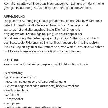
Kavitationsplatte verhindert das Nachsaugen von Luft und ermöglicht eine
geringe Einbautiefe (Eintauchtiefe) des Antriebes (Flachwasser).
AUFHÄNGUNG
Die gesamte Aufhängung ist aus großdimensionierte Alu- bzw. Niro-Teile
gefertigt. Sämtliche Alu-Teile sind beschichtet. Alle Lager sind
wartungsfrei und alterungsbeständig. Die Aufhängung ist
neigungsverstellbar (Spiegelneigung) und aufklappbar bei
Grundberührung. Die Befestigung erfolgt mittels Aufhängung am Heck
des Bootes, die Fixierung mit Sterngriffschrauben oder mit Stehbolzen.
Die Lenkung erfolgt über die Steuerpinne, wahlweise kann eine Aufnahme
für Monoseil-Lenksystem werkseitig vormontiert werden.
REGELUNG
elektronische Einhebel-Fahrregelung mit Multifunktionsdisplay
Lieferumfang:
System bestehend aus:
- Motor mit neigungsverstellbarer Aufhängung
- Schaft (Langschaft oder Kurzschaft) höhenverstellbar
- Kavitationsplatte
- Lenkfinne
- Festpropeller
- Lenkpinne
- Spiegelmontage mit Sterngriffschrauben