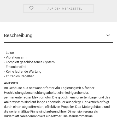
AUF DEN MERKZETTEL
Beschreibung
- Leise
- Vibrationsarm
- Komplett geschlossenes System
- Emissionsfrei
- Keine laufende Wartung
- stufenlos Regelbar
ANTRIEB
Im Gehäuse aus seewasserfester Alu-Legierung mit 6-facher
Hochleistungsbeschichtung arbeitet ein niedrigdrehender,
permanenterregter Elektromotor. Die großdimensionierten Lager und das
Ankersystem sind auf lange Lebensdauer ausgelegt. Der Antrieb erfolgt
durch einen abgestimmten, effektiven Propeller. Das Motorgehäuse und
die serienmäßige Finne sind aufgrund ihrer Dimensionierung als
Ruderblatt (Anlegemanöver) einsetzbar. Die standardmäßige