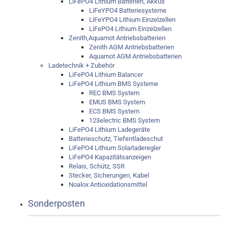
LiFePO4 Lithium Batterien, Akkus
LiFeYPO4 Batteriesysteme
LiFeYPO4 Lithium Einzelzellen
LiFePO4 Lithium Einzelzellen
Zenith,Aquamot Antriebsbatterien
Zenith AGM Antriebsbatterien
Aquamot AGM Antriebsbatterien
Ladetechnik + Zubehör
LiFePO4 Lithium Balancer
LiFePO4 Lithium BMS Systeme
REC BMS System
EMUS BMS System
ECS BMS System
123electric BMS System
LiFePO4 Lithium Ladegeräte
Batterieschutz, Tiefentladeschut
LiFePO4 Lithium Solarladeregler
LiFePO4 Kapazitätsanzeigen
Relais, Schütz, SSR
Stecker, Sicherungen, Kabel
Noalox Antioxidationsmittel
Sonderposten