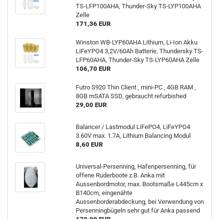
TS-LFP100AHA, Thunder-Sky TS-LYP100AHA
Zelle
171,36 EUR
Winston WB-LYP60AHA Lithium, Li-Ion Akku
LiFeYPO4 3,2V/60Ah Batterie, Thundersky TS-
LFP60AHA, Thunder-Sky TS-LYP60AHA Zelle
106,70 EUR
Futro S920 Thin Client , mini-PC , 4GB RAM ,
8GB mSATA SSD, gebraucht refurbished
29,00 EUR
Balancer / Lastmodul LiFePO4, LiFeYPO4
3.60V max. 1.7A, Lithium Balancing Modul
8,60 EUR
Universal-Persenning, Hafenpersenning, für
offene Ruderboote z.B. Anka mit
Aussenbordmotor, max. Bootsmaße L445cm x
B140cm, eingenähte
Aussenborderabdeckung, bei Verwendung von
Persenningbügeln sehr gut für Anka passend