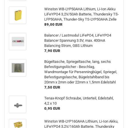
Winston WB-LYP50AHA Lithium, Li-Ion Akku
LiFeYPO4 3,2V/50Ah Batterie, Thundersky TS-
LFP50AHA, Thunder-Sky TS-LYP50AHA Zelle
89,00 EUR
Balancer / Lastmodul LiFePO4, LiFeYPO4
Balancer Spannung 3.5V, max. 400mA
Balancing Strom, GBS Lithium
7,90 EUR
Bügeltasche, Spriegeltasche, lang, sechs
Befestigungslöcher - Beschlag,
Wandmontage für Persenningbügel, Spriegel,
Befestigungslasche, Bügelstahlband bis
20mm x 2mm oder 22mm x 1,5mm Edelstahl
7,50 EUR
Tenax-Knopf Schraube, Unterteil, Edelstahl,
4,2 x 10
0,95 EUR
Winston WB-LYP160AHA Lithium, Li-Ion Akku,
LiFeYPO4 3,2V/160Ah Batterie, Thundersky