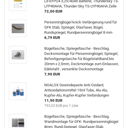
LiFeYPO4 3,2V/40Ah Batterie, Thundersky TS-
LFP40AHA, Thunder-Sky TS-LYP40AHA Zelle
72,00 EUR
Persenningbügel knick Verlängerung rund für
GFK Stab, Spriegel, Glasfaser, Bügel,
Rundspriegel, Rundpersenningbügel 8 mm
6,79 EUR
Bügeltasche, Spriegeltasche - Beschlag,
Decksmontage für Persenningbügel, Spriegel,
Befestigungslasche für Bügelstahlband bis
20mm x 2,5mm, Deckmontage zum Einlassen,
Edelstahl , versenkte Decksmontage
7,90 EUR
NOALOX Gewindepaste Anti-Oxidant,
Antioxidationsmittel 15ml Tube, Alu-Alu,
Kupfer-Alu, Kupfer-Kupfer Verbindungen
11,90 EUR
793,33 EUR pro 1 Liter
Bügeltasche, Spriegeltasche - Beschlag,
Wandmontage für GFK- Rundpersenningbügel
8mm, Rund-Spriegel, Glasfaser-Stab,